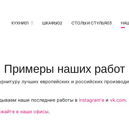
КУХНИ
01
ШКАФЫ
02
СТОЛЫ И СТУЛЬЯ
03
НА
Примеры наших работ
фурнитуру лучших европейских и российских производи
адываем наши последние работы в
instagram'е
и
vk.com
.
зжайте в наши офисы
.