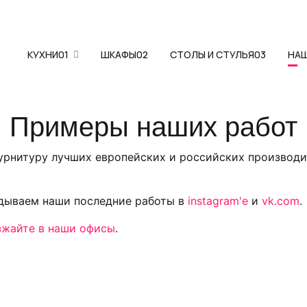
КУХНИ
01
ШКАФЫ
02
СТОЛЫ И СТУЛЬЯ
03
НА
Примеры наших работ
фурнитуру лучших европейских и российских производи
адываем наши последние работы в
instagram'е
и
vk.com
.
зжайте в наши офисы
.