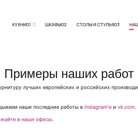
КУХНИ
01
ШКАФЫ
02
СТОЛЫ И СТУЛЬЯ
03
НА
Примеры наших работ
фурнитуру лучших европейских и российских производи
адываем наши последние работы в
instagram'е
и
vk.com
.
зжайте в наши офисы
.