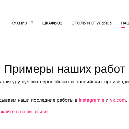
КУХНИ
01
ШКАФЫ
02
СТОЛЫ И СТУЛЬЯ
03
НА
Примеры наших работ
фурнитуру лучших европейских и российских производи
адываем наши последние работы в
instagram'е
и
vk.com
.
зжайте в наши офисы
.