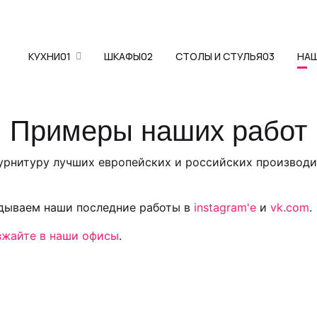
КУХНИ
01
ШКАФЫ
02
СТОЛЫ И СТУЛЬЯ
03
НА
Примеры наших работ
фурнитуру лучших европейских и российских производи
адываем наши последние работы в
instagram'е
и
vk.com
.
зжайте в наши офисы
.