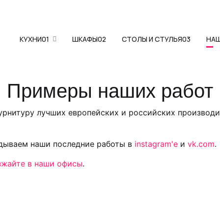
КУХНИ
01
ШКАФЫ
02
СТОЛЫ И СТУЛЬЯ
03
НА
Примеры наших работ
фурнитуру лучших европейских и российских производи
адываем наши последние работы в
instagram'е
и
vk.com
.
зжайте в наши офисы
.