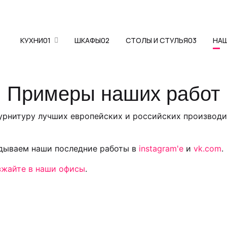
КУХНИ
01
ШКАФЫ
02
СТОЛЫ И СТУЛЬЯ
03
НА
Примеры наших работ
фурнитуру лучших европейских и российских производи
адываем наши последние работы в
instagram'е
и
vk.com
.
зжайте в наши офисы
.