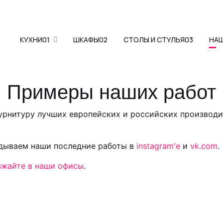
КУХНИ
01
ШКАФЫ
02
СТОЛЫ И СТУЛЬЯ
03
НА
Примеры наших работ
фурнитуру лучших европейских и российских производи
адываем наши последние работы в
instagram'е
и
vk.com
.
зжайте в наши офисы
.