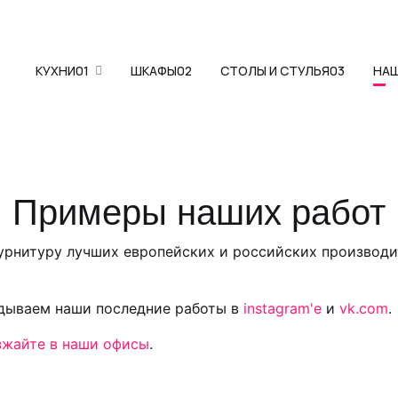
КУХНИ
01
ШКАФЫ
02
СТОЛЫ И СТУЛЬЯ
03
НА
Примеры наших работ
фурнитуру лучших европейских и российских производи
адываем наши последние работы в
instagram'е
и
vk.com
.
зжайте в наши офисы
.