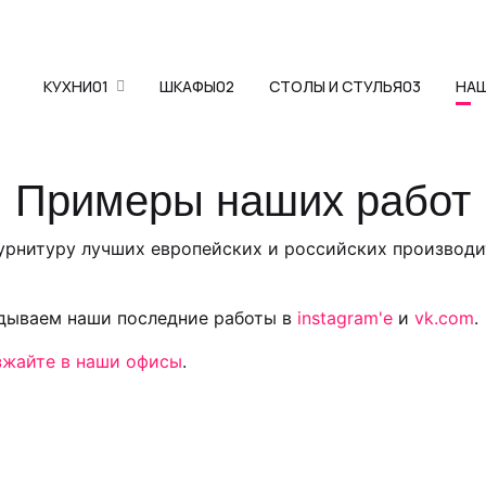
КУХНИ
01
ШКАФЫ
02
СТОЛЫ И СТУЛЬЯ
03
НА
Примеры наших работ
фурнитуру лучших европейских и российских производи
адываем наши последние работы в
instagram'е
и
vk.com
.
зжайте в наши офисы
.