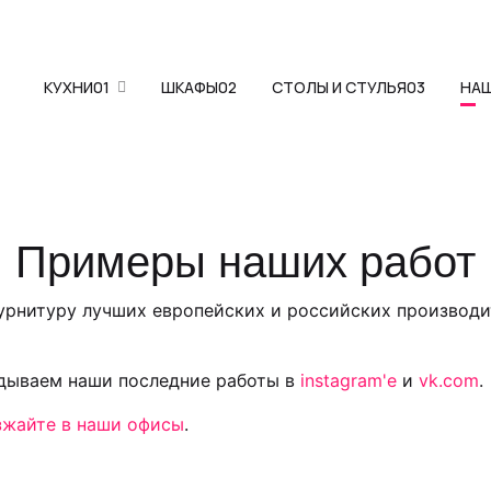
КУХНИ
01
ШКАФЫ
02
СТОЛЫ И СТУЛЬЯ
03
НА
Примеры наших работ
фурнитуру лучших европейских и российских производи
адываем наши последние работы в
instagram'е
и
vk.com
.
зжайте в наши офисы
.