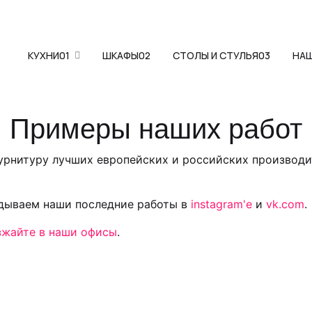
КУХНИ
01
ШКАФЫ
02
СТОЛЫ И СТУЛЬЯ
03
НА
Примеры наших работ
фурнитуру лучших европейских и российских производи
адываем наши последние работы в
instagram'е
и
vk.com
.
зжайте в наши офисы
.