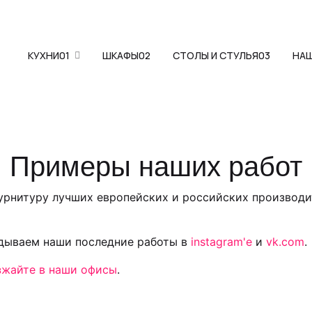
КУХНИ
01
ШКАФЫ
02
СТОЛЫ И СТУЛЬЯ
03
НА
Примеры наших работ
фурнитуру лучших европейских и российских производи
адываем наши последние работы в
instagram'е
и
vk.com
.
зжайте в наши офисы
.